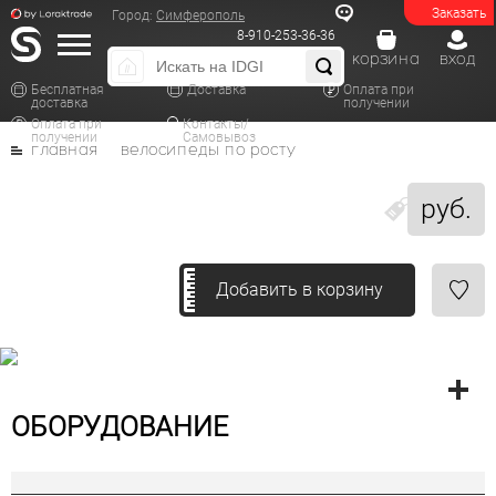
Заказать
Город:
Симферополь
8-910-253-36-36
корзина
вход
Бесплатная
Доставка
Оплата при
доставка
получении
Оплата при
Контакты/
получении
Самовывоз
главная
велосипеды по росту
руб.
Добавить в корзину
ОБОРУДОВАНИЕ