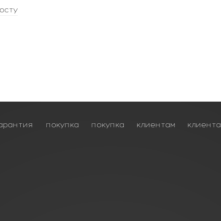
осту
арантия
покупка
покупка
клиентам
клиент