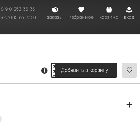
8-910-253-36-36
заказы
избранное
корзина
вход
 с 10.00 до 20.00
кому времени.
Добавить в корзину