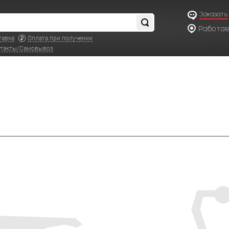
Заказать
Работаем
по московс
тавка
Оплата при получении
такты/Самовывоз