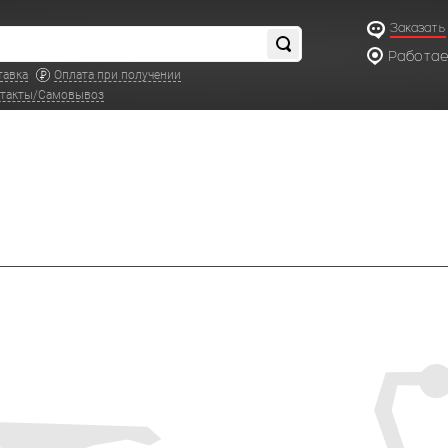
Заказать
Работаем
по московс
тавка
Оплата при получении
такты/Самовывоз