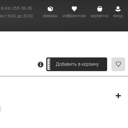
8-910-253-36-36
заказы
избранное
корзина
вход
 с 10.00 до 20.00
кому времени.
Добавить в корзину