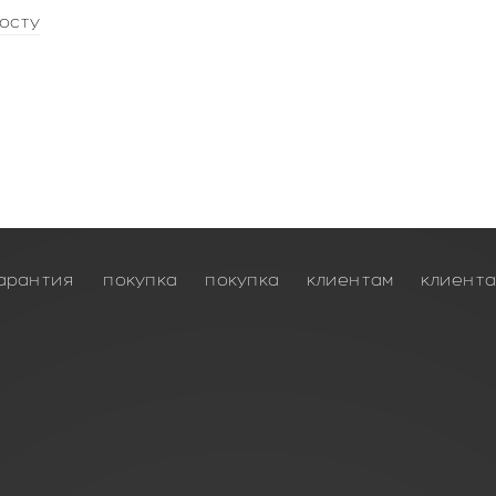
осту
арантия
покупка
покупка
клиентам
клиент