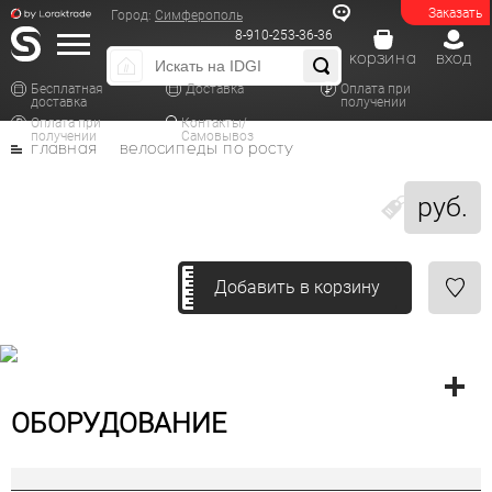
Заказать
Город:
Симферополь
8-910-253-36-36
корзина
вход
Бесплатная
Доставка
Оплата при
доставка
получении
Оплата при
Контакты/
получении
Самовывоз
главная
велосипеды по росту
руб.
Добавить в корзину
ОБОРУДОВАНИЕ