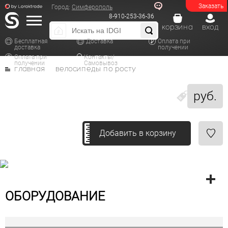
Заказать
Город:
Симферополь
8-910-253-36-36
корзина
вход
Бесплатная
Доставка
Оплата при
доставка
получении
Оплата при
Контакты/
получении
Самовывоз
главная
велосипеды по росту
руб.
Добавить в корзину
ОБОРУДОВАНИЕ