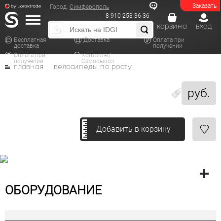
Заказать
Город:
Симферополь
8-910-253-36-36
корзина
вход
Бесплатная
Доставка
Оплата при
доставка
получении
Оплата при
Контакты/
получении
Самовывоз
главная
велосипеды по росту
руб.
Добавить в корзину
ОБОРУДОВАНИЕ