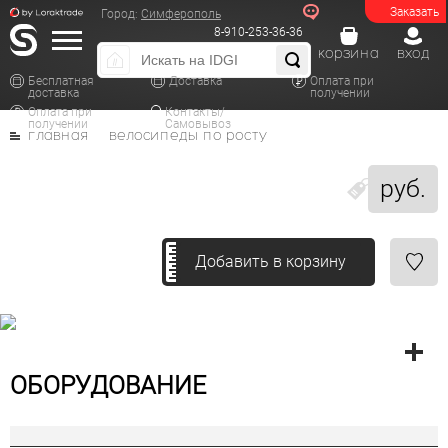
Заказать
Город:
Симферополь
8-910-253-36-36
корзина
вход
Бесплатная
Доставка
Оплата при
доставка
получении
Оплата при
Контакты/
получении
Самовывоз
главная
велосипеды по росту
руб.
Добавить в корзину
ОБОРУДОВАНИЕ