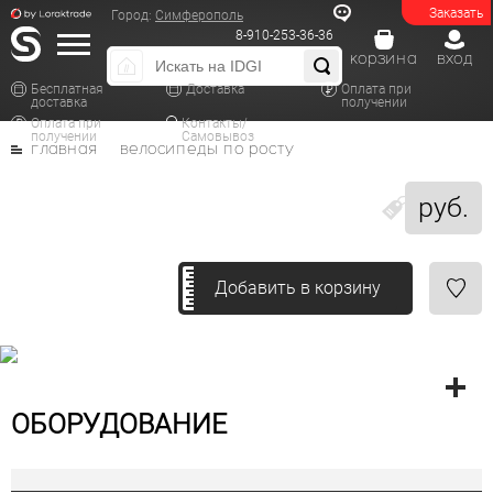
Заказать
Город:
Симферополь
8-910-253-36-36
корзина
вход
Бесплатная
Доставка
Оплата при
доставка
получении
Оплата при
Контакты/
получении
Самовывоз
главная
велосипеды по росту
руб.
Добавить в корзину
ОБОРУДОВАНИЕ