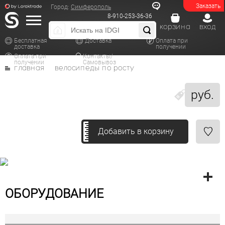
Заказать
Город:
Симферополь
8-910-253-36-36
корзина
вход
Бесплатная
Доставка
Оплата при
доставка
получении
Оплата при
Контакты/
получении
Самовывоз
главная
велосипеды по росту
руб.
Добавить в корзину
ОБОРУДОВАНИЕ